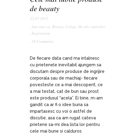
de beauty
22.07.2015
,
Asa sunt eu
,
Beauty
,
Colaje
,
De-ale capitalei
,
Inspiration
,
29 Comments
De fiecare data cand ma intalnesc
cu prietenele inevitabil ajungem sa
discutam despre produse de ingrijire
corporala sau de machiaj- fiecare
povesteste ce a mai descoperit, ce
a mai testat, cat de bun sau prost
este produsul “acela”. Ei bine, m-am
gandit ca ar fi o idee buna sa
impartasesc cu voi o astfel de
discutie, asa ca am rugat cateva
prietene sa-mi dea lista lor pentru
cele mai bune si calduros