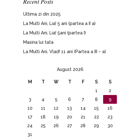
Recent Posts
Ultima zi din 2025
La Multi Ani, Lia! 5 ani (partea a II a)
La Multi Ani, Lia! 5ani (partea I)
Masina lui tata
La Multi Ani, Vlad! 11 ani (Partea a III – a)
August 2026
M
T
W
T
F
S
S
1
2
3
4
5
6
7
8
9
10
11
12
13
14
15
16
17
18
19
20
21
22
23
24
25
26
27
28
29
30
31