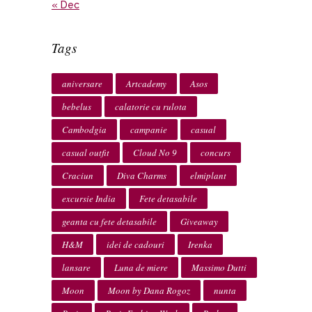
« Dec
Tags
aniversare
Artcademy
Asos
bebelus
calatorie cu rulota
Cambodgia
campanie
casual
casual outfit
Cloud No 9
concurs
Craciun
Diva Charms
elmiplant
excursie India
Fete detasabile
geanta cu fete detasabile
Giveaway
H&M
idei de cadouri
Irenka
lansare
Luna de miere
Massimo Dutti
Moon
Moon by Dana Rogoz
nunta