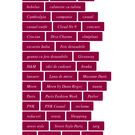
bebelus
calatorie cu rulota
Cambodgia
campanie
casual
casual outfit
Cloud No 9
concurs
Craciun
Diva Charms
elmiplant
excursie India
Fete detasabile
geanta cu fete detasabile
Giveaway
H&M
idei de cadouri
Irenka
lansare
Luna de miere
Massimo Dutti
Moon
Moon by Dana Rogoz
nunta
Paris
Paris Fashion Week
Parlor
PNK
PNK Casual
reclama
reduceri
reteta
Shopping
street style
Street Style Paris
targ