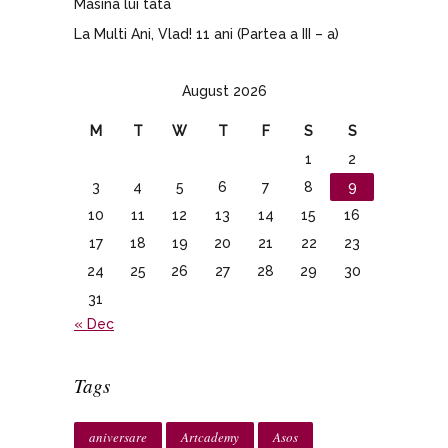
Masina lui tata
La Multi Ani, Vlad! 11 ani (Partea a III – a)
August 2026
M
T
W
T
F
S
S
1
2
3
4
5
6
7
8
9
10
11
12
13
14
15
16
17
18
19
20
21
22
23
24
25
26
27
28
29
30
31
« Dec
Tags
aniversare
Artcademy
Asos