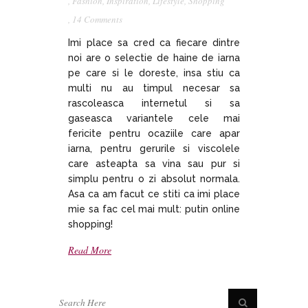
,
Fashion
,
Inspiration
,
Lifestyle
,
Shopping
,
14 Comments
Imi place sa cred ca fiecare dintre
noi are o selectie de haine de iarna
pe care si le doreste, insa stiu ca
multi nu au timpul necesar sa
rascoleasca internetul si sa
gaseasca variantele cele mai
fericite pentru ocaziile care apar
iarna, pentru gerurile si viscolele
care asteapta sa vina sau pur si
simplu pentru o zi absolut normala.
Asa ca am facut ce stiti ca imi place
mie sa fac cel mai mult: putin online
shopping!
Read More