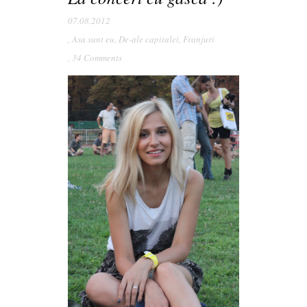
07.08.2012
,
Asa sunt eu
,
De-ale capitalei
,
Franjuri
,
34 Comments