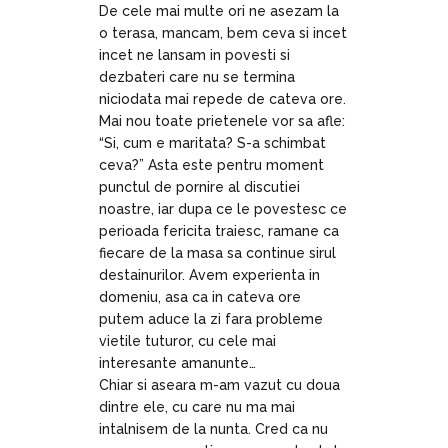
De cele mai multe ori ne asezam la
o terasa, mancam, bem ceva si incet
incet ne lansam in povesti si
dezbateri care nu se termina
niciodata mai repede de cateva ore.
Mai nou toate prietenele vor sa afle:
“Si, cum e maritata? S-a schimbat
ceva?” Asta este pentru moment
punctul de pornire al discutiei
noastre, iar dupa ce le povestesc ce
perioada fericita traiesc, ramane ca
fiecare de la masa sa continue sirul
destainurilor. Avem experienta in
domeniu, asa ca in cateva ore
putem aduce la zi fara probleme
vietile tuturor, cu cele mai
interesante amanunte…
Chiar si aseara m-am vazut cu doua
dintre ele, cu care nu ma mai
intalnisem de la nunta. Cred ca nu