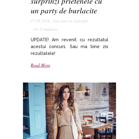
surprinzi prietenele cu
un party de burlacite
17.08.2016
,
Asa sunt eu
,
Lifestyle
,
141 Comments
UPDATE! Am revenit cu rezultatul
acestui concurs. Sau ma bine zis
rezultatele!
Read More