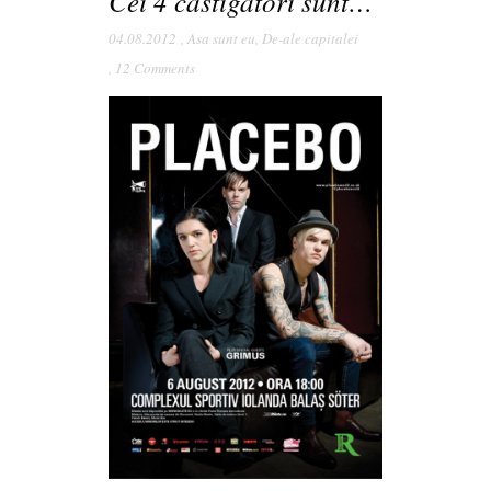
Cei 4 castigatori sunt…
04.08.2012
,
Asa sunt eu
,
De-ale capitalei
,
12 Comments