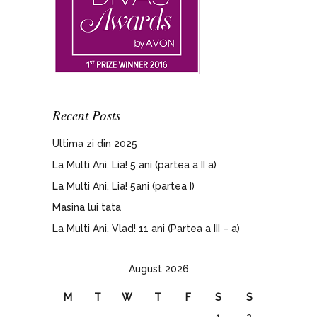
Recent Posts
Ultima zi din 2025
La Multi Ani, Lia! 5 ani (partea a II a)
La Multi Ani, Lia! 5ani (partea I)
Masina lui tata
La Multi Ani, Vlad! 11 ani (Partea a III – a)
August 2026
M
T
W
T
F
S
S