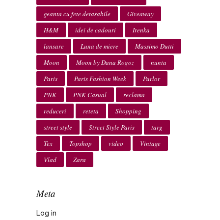
geanta cu fete detasabile
Giveaway
H&M
idei de cadouri
Irenka
lansare
Luna de miere
Massimo Dutti
Moon
Moon by Dana Rogoz
nunta
Paris
Paris Fashion Week
Parlor
PNK
PNK Casual
reclama
reduceri
reteta
Shopping
street style
Street Style Paris
targ
Tex
Topshop
video
Vintage
Vlad
Zara
Meta
Log in