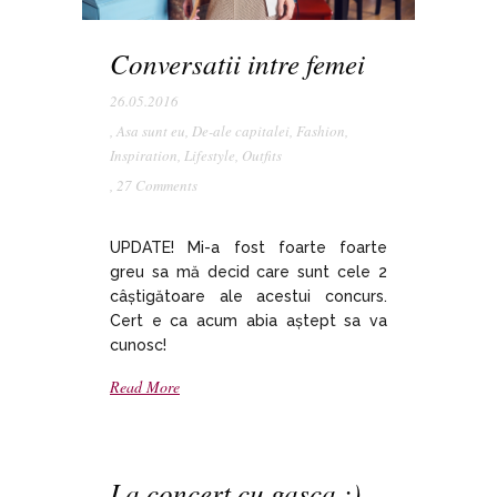
Conversatii intre femei
26.05.2016
,
Asa sunt eu
,
De-ale capitalei
,
Fashion
,
Inspiration
,
Lifestyle
,
Outfits
,
27 Comments
UPDATE! Mi-a fost foarte foarte
greu sa mă decid care sunt cele 2
câștigătoare ale acestui concurs.
Cert e ca acum abia aștept sa va
cunosc!
Read More
La concert cu gasca :)