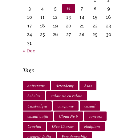
1
2
3
4
5
6
7
8
9
10
11
12
13
14
15
16
17
18
19
20
21
22
23
24
25
26
27
28
29
30
31
« Dec
Tags
aniversare
Artcademy
Asos
bebelus
calatorie cu rulota
Cambodgia
campanie
casual
casual outfit
Cloud No 9
concurs
Craciun
Diva Charms
elmiplant
excursie India
Fete detasabile