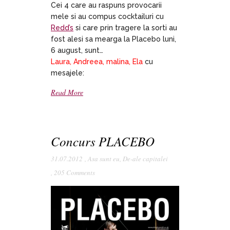
Cei 4 care au raspuns provocarii
mele si au compus cocktailuri cu
Redd’s
si care prin tragere la sorti au
fost alesi sa mearga la Placebo luni,
6 august, sunt…
Laura, Andreea, malina, Ela
cu
mesajele:
Read More
Concurs PLACEBO
31.07.2012
,
Asa sunt eu
,
De-ale capitalei
,
205 Comments