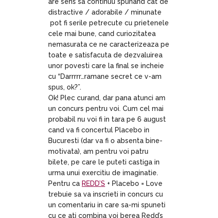
are sens sa continuu spunand cat de
distractive / adorabile / minunate
pot fi serile petrecute cu prietenele
cele mai bune, cand curiozitatea
nemasurata ce ne caracterizeaza pe
toate e satisfacuta de dezvaluirea
unor povesti care la final se incheie
cu “Darrrrr…ramane secret ce v-am
spus, ok?”.
Ok! Plec curand, dar pana atunci am
un concurs pentru voi. Cum cel mai
probabil nu voi fi in tara pe 6 august
cand va fi concertul Placebo in
Bucuresti (dar va fi o absenta bine-
motivata), am pentru voi patru
bilete, pe care le puteti castiga in
urma unui exercitiu de imaginatie.
Pentru ca
REDD’S
+ Placebo = Love
trebuie sa va inscrieti in concurs cu
un comentariu in care sa-mi spuneti
cu ce ati combina voi berea Redd’s