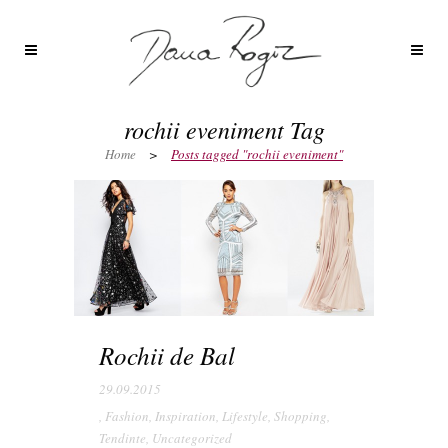
rochii eveniment Tag
Home
>
Posts tagged "rochii eveniment"
Rochii de Bal
29.09.2015
,
Fashion
,
Inspiration
,
Lifestyle
,
Shopping
,
Tendinte
,
Uncategorized