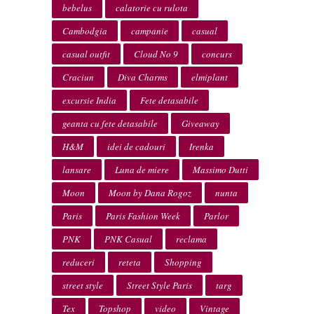
bebelus
calatorie cu rulota
Cambodgia
campanie
casual
casual outfit
Cloud No 9
concurs
Craciun
Diva Charms
elmiplant
excursie India
Fete detasabile
geanta cu fete detasabile
Giveaway
H&M
idei de cadouri
Irenka
lansare
Luna de miere
Massimo Dutti
Moon
Moon by Dana Rogoz
nunta
Paris
Paris Fashion Week
Parlor
PNK
PNK Casual
reclama
reduceri
reteta
Shopping
street style
Street Style Paris
targ
Tex
Topshop
video
Vintage