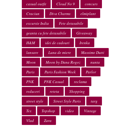
casual outfit
Cloud No 9
concurs
Craciun
Diva Charms
elmiplant
excursie India
Fete detasabile
geanta cu fete detasabile
Giveaway
H&M
idei de cadouri
Irenka
lansare
Luna de miere
Massimo Dutti
Moon
Moon by Dana Rogoz
nunta
Paris
Paris Fashion Week
Parlor
PNK
PNK Casual
reclama
reduceri
reteta
Shopping
street style
Street Style Paris
targ
Tex
Topshop
video
Vintage
Vlad
Zara