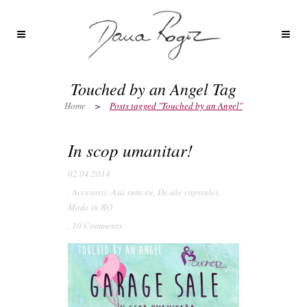
Touched by an Angel Tag
Home
>
Posts tagged "Touched by an Angel"
In scop umanitar!
02.04.2014
,
Accesorii
,
Asa sunt eu
,
De-ale capitalei
,
Made in RO
,
10 Comments