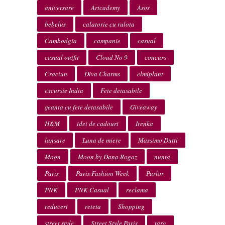
aniversare
Artcademy
Asos
bebelus
calatorie cu rulota
Cambodgia
campanie
casual
casual outfit
Cloud No 9
concurs
Craciun
Diva Charms
elmiplant
excursie India
Fete detasabile
geanta cu fete detasabile
Giveaway
H&M
idei de cadouri
Irenka
lansare
Luna de miere
Massimo Dutti
Moon
Moon by Dana Rogoz
nunta
Paris
Paris Fashion Week
Parlor
PNK
PNK Casual
reclama
reduceri
reteta
Shopping
street style
Street Style Paris
targ