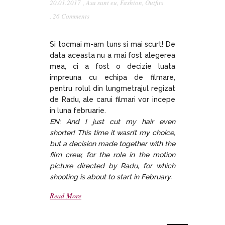
20.01.2017
,
Asa sunt eu
,
Fashion
,
Outfits
,
26 Comments
Si tocmai m-am tuns si mai scurt! De
data aceasta nu a mai fost alegerea
mea, ci a fost o decizie luata
impreuna cu echipa de filmare,
pentru rolul din lungmetrajul regizat
de Radu, ale carui filmari vor incepe
in luna februarie.
EN: And I just cut my hair even
shorter! This time it wasn’t my choice,
but a decision made together with the
film crew, for the role in the motion
picture directed by Radu, for which
shooting is about to start in February.
Read More