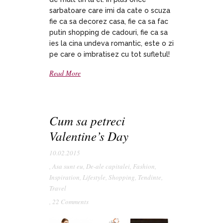
sarbatoare care imi da cate o scuza
fie ca sa decorez casa, fie ca sa fac
putin shopping de cadouri, fie ca sa
ies la cina undeva romantic, este o zi
pe care o imbratisez cu tot sufletul!
Read More
Cum sa petreci
Valentine’s Day
10.02.2015
,
Asa sunt eu
,
De-ale capitalei
,
Fashion
,
Inspiration
,
Lifestyle
,
Shopping
,
Tendinte
,
Travel
,
22 Comments