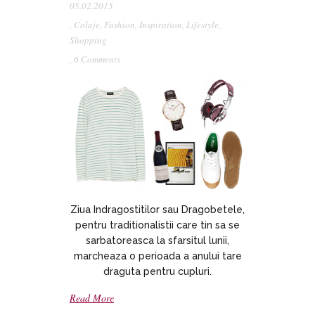
05.02.2015
,
Colaje
,
Fashion
,
Inspiration
,
Lifestyle
,
Shopping
,
6 Comments
Ziua Indragostitilor sau Dragobetele,
pentru traditionalistii care tin sa se
sarbatoreasca la sfarsitul lunii,
marcheaza o perioada a anului tare
draguta pentru cupluri.
Read More