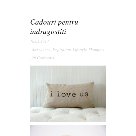
Cadouri pentru
indragostiti
10.02.2014
,
Asa sunt eu
,
Inspiration
,
Lifestyle
,
Shopping
,
29 Comments