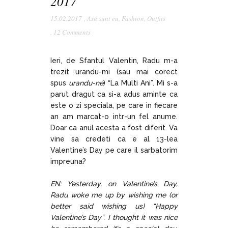
2017
15.02.2017
,
Asa sunt eu
,
Fashion
,
Outfits
,
12 Comments
Ieri, de Sfantul Valentin, Radu m-a
trezit urandu-mi (sau mai corect
spus
urandu-ne
) “La Multi Ani”. Mi s-a
parut dragut ca si-a adus aminte ca
este o zi speciala, pe care in fiecare
an am marcat-o intr-un fel anume.
Doar ca anul acesta a fost diferit. Va
vine sa credeti ca e al 13-lea
Valentine’s Day pe care il sarbatorim
impreuna?
EN: Yesterday, on Valentine’s Day,
Radu woke me up by wishing me (or
better said wishing us) “Happy
Valentine’s Day”. I thought it was nice