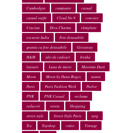
Cambodgia
campanie
casual
casual outfit
Cloud No 9
concurs
Craciun
Diva Charms
elmiplant
excursie India
Fete detasabile
geanta cu fete detasabile
Giveaway
H&M
idei de cadouri
Irenka
lansare
Luna de miere
Massimo Dutti
Moon
Moon by Dana Rogoz
nunta
Paris
Paris Fashion Week
Parlor
PNK
PNK Casual
reclama
reduceri
reteta
Shopping
street style
Street Style Paris
targ
Tex
Topshop
video
Vintage