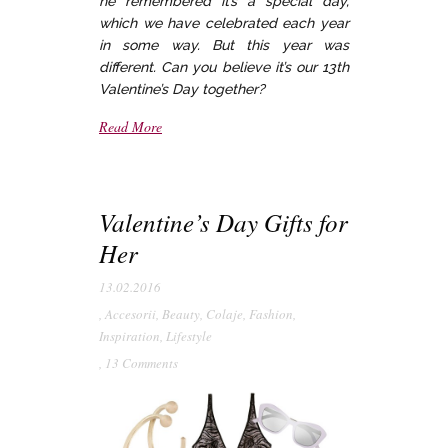
he remembered it’s a special day,
which we have celebrated each year
in some way. But this year was
different. Can you believe it’s our 13th
Valentine’s Day together?
Read More
Valentine’s Day Gifts for
Her
13.02.2016
,
Accesorii
,
Beauty
,
Colaje
,
Fashion
,
Inspiration
,
Lifestyle
,
13 Comments