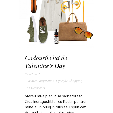
Cadourile lui de
Valentine’s Day
07.02.2016
,
Fashion
,
Inspiration
,
Lifestyle
,
Shopping
,
14 Comments
Mereu mi-a placut sa sarbatoresc
Ziua Indragostitilor cu Radu- pentru
mine e un prilej in plus sa ii spun cat
de mult tin la el. In plus orice