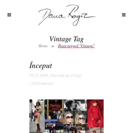
Vintage Tag
Home
>
Posts tagged "Vintage"
Început
16.11.2010
,
Asa sunt eu
,
Colaje
,
12 Comments