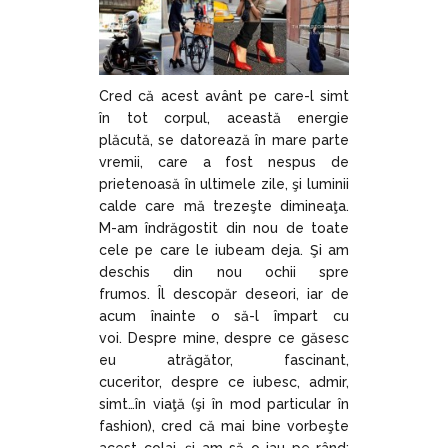
Cred că acest avânt pe care-l simt
în tot corpul, această energie
plăcută, se datorează în mare parte
vremii, care a fost nespus de
prietenoasă în ultimele zile, şi luminii
calde care mă trezeşte dimineaţa.
M-am îndrăgostit din nou de toate
cele pe care le iubeam deja. Şi am
deschis din nou ochii spre
frumos. Îl descopăr deseori, iar de
acum înainte o să-l împart cu
voi. Despre mine, despre ce găsesc
eu atrăgător, fascinant,
cuceritor, despre ce iubesc, admir,
simt…în viaţă (şi în mod particular în
fashion), cred că mai bine vorbeşte
acest colaj, şi am să o iau pe rând: