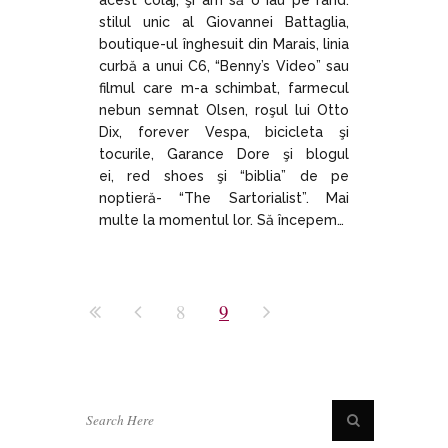
stilul unic al Giovannei Battaglia,
boutique-ul înghesuit din Marais, linia
curbă a unui C6, “Benny’s Video” sau
filmul care m-a schimbat, farmecul
nebun semnat Olsen, roşul lui Otto
Dix, forever Vespa, bicicleta şi
tocurile, Garance Dore şi blogul
ei, red shoes şi “biblia” de pe
noptieră- “The Sartorialist”. Mai
multe la momentul lor. Să începem…
8
9