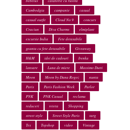
bebelus
calatorie cu rulota
Cambodgia
campanie
casual
casual outfit
Cloud No 9
concurs
Craciun
Diva Charms
elmiplant
excursie India
Fete detasabile
geanta cu fete detasabile
Giveaway
H&M
idei de cadouri
Irenka
lansare
Luna de miere
Massimo Dutti
Moon
Moon by Dana Rogoz
nunta
Paris
Paris Fashion Week
Parlor
PNK
PNK Casual
reclama
reduceri
reteta
Shopping
street style
Street Style Paris
targ
Tex
Topshop
video
Vintage