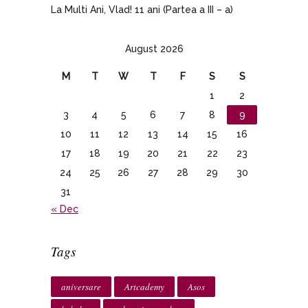
La Multi Ani, Vlad! 11 ani (Partea a III – a)
August 2026
M
T
W
T
F
S
S
1
2
3
4
5
6
7
8
9
10
11
12
13
14
15
16
17
18
19
20
21
22
23
24
25
26
27
28
29
30
31
« Dec
Tags
aniversare
Artcademy
Asos