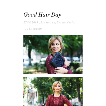
Good Hair Day
27.08.2013
,
Asa sunt eu
,
Beauty
,
Outfits
,
70 Comments