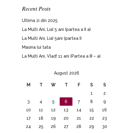
Recent Posts
Ultima zi din 2025
La Multi Ani, Lia! 5 ani (partea a II a)
La Multi Ani, Lia! 5ani (partea I)
Masina lui tata
La Multi Ani, Vlad! 11 ani (Partea a III – a)
August 2026
M
T
W
T
F
S
S
1
2
3
4
5
6
7
8
9
10
11
12
13
14
15
16
17
18
19
20
21
22
23
24
25
26
27
28
29
30