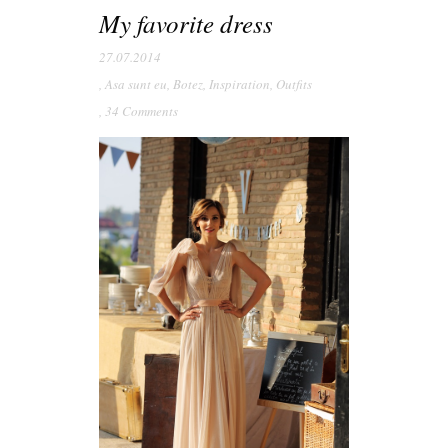
My favorite dress
27.07.2014
,
Asa sunt eu
,
Botez
,
Inspiration
,
Outfits
,
34 Comments