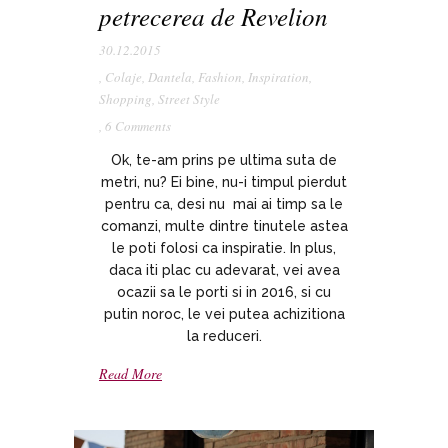
petrecerea de Revelion
30.12.2015
,
Colaje
,
Dantela
,
Fashion
,
Inspiration
,
Shopping
,
Street Style
,
6 Comments
Ok, te-am prins pe ultima suta de
metri, nu? Ei bine, nu-i timpul pierdut
pentru ca, desi nu mai ai timp sa le
comanzi, multe dintre tinutele astea
le poti folosi ca inspiratie. In plus,
daca iti plac cu adevarat, vei avea
ocazii sa le porti si in 2016, si cu
putin noroc, le vei putea achizitiona
la reduceri.
Read More