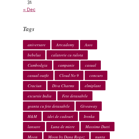
31
« Dec
Tags
aniversare
Artcademy
Asos
bebelus
calatorie cu rulota
Cambodgia
campanie
casual
casual outfit
Cloud No 9
concurs
Craciun
Diva Charms
elmiplant
excursie India
Fete detasabile
geanta cu fete detasabile
Giveaway
H&M
idei de cadouri
Irenka
lansare
Luna de miere
Massimo Dutti
Moon
Moon by Dana Rogoz
nunta