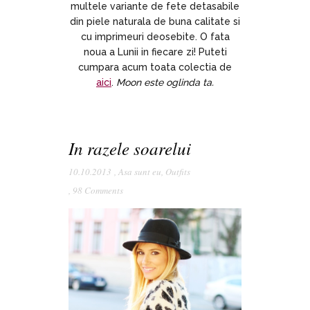
multele variante de fete detasabile
din piele naturala de buna calitate si
cu imprimeuri deosebite. O fata
noua a Lunii in fiecare zi! Puteti
cumpara acum toata colectia de
aici
.
Moon este oglinda ta.
In razele soarelui
10.10.2013
,
Asa sunt eu
,
Outfits
,
98 Comments