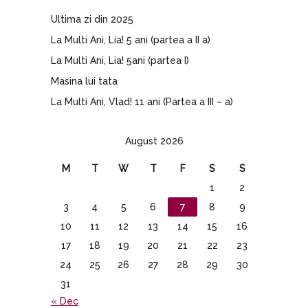
Ultima zi din 2025
La Multi Ani, Lia! 5 ani (partea a II a)
La Multi Ani, Lia! 5ani (partea I)
Masina lui tata
La Multi Ani, Vlad! 11 ani (Partea a III – a)
August 2026
M
T
W
T
F
S
S
1
2
3
4
5
6
7
8
9
10
11
12
13
14
15
16
17
18
19
20
21
22
23
24
25
26
27
28
29
30
31
« Dec