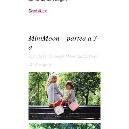
Read More
MiniMoon – partea a 3-
a
19.09.2013
,
Accesorii
,
Moon
,
Outfits
,
Travel
,
27 Comments