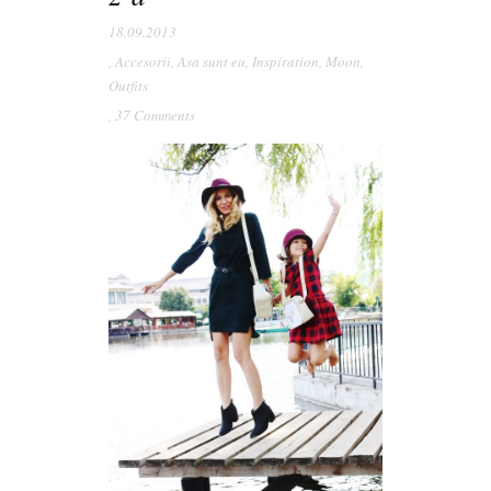
18.09.2013
,
Accesorii
,
Asa sunt eu
,
Inspiration
,
Moon
,
Outfits
,
37 Comments