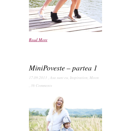
Read More
MiniPoveste – partea 1
17.09.2013
,
Asa sunt eu
,
Inspiration
,
Moon
,
36 Comments