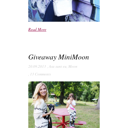
Read More
Giveaway MiniMoon
20.09.2013
,
Asa sunt eu
,
Moon
,
13 Comments