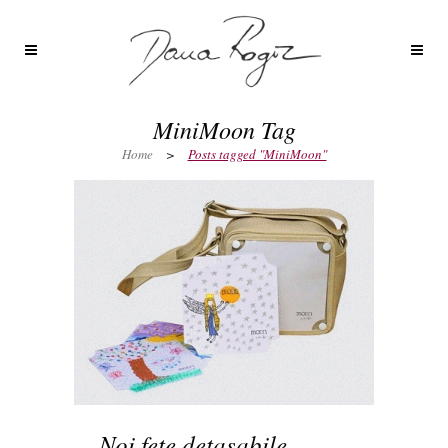
MiniMoon Tag
Home
>
Posts tagged "MiniMoon"
Noi fete detasabile