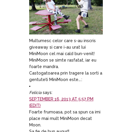
Multumesc celor care s-au inscris
giveaway si care i-au urat lui
MiniMoon cel mai cald bun-venit!
MiniMoon se simte rasfatat, iar eu
foarte mandra.
Castogatoarea prin tragere la sorti a
gentuteti MiniMoon este….:
Felicia
says:
SEPTEMBER 16, 2013 AT 5:57 PM
(EDIT)
Foarte frumoasa, pot sa spun ca imi
place mai mult MiniMoon decat
Moon.
Sa fie de bun augur!!