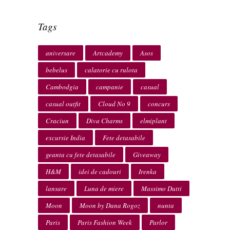
Tags
aniversare
Artcademy
Asos
bebelus
calatorie cu rulota
Cambodgia
campanie
casual
casual outfit
Cloud No 9
concurs
Craciun
Diva Charms
elmiplant
excursie India
Fete detasabile
geanta cu fete detasabile
Giveaway
H&M
idei de cadouri
Irenka
lansare
Luna de miere
Massimo Dutti
Moon
Moon by Dana Rogoz
nunta
Paris
Paris Fashion Week
Parlor