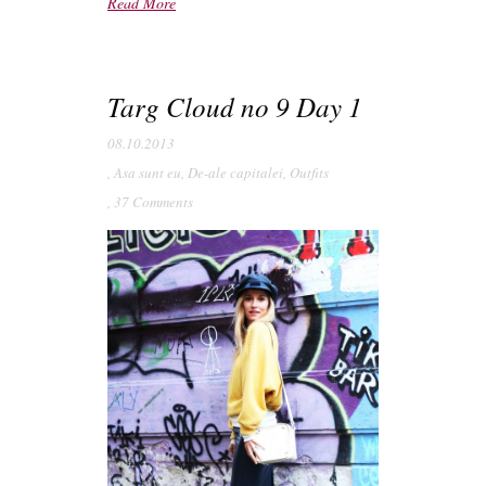
Read More
Targ Cloud no 9 Day 1
08.10.2013
,
Asa sunt eu
,
De-ale capitalei
,
Outfits
,
37 Comments