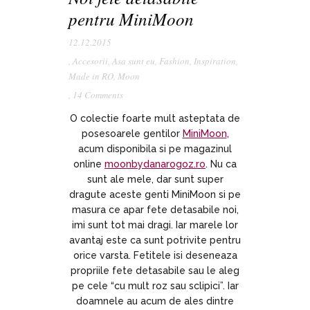
pentru MiniMoon
12.12.2015
,
Accesorii
,
Asa sunt eu
,
Fashion
,
Inspiration
,
Made in RO
,
Moon
,
14 Comments
O colectie foarte mult asteptata de
posesoarele gentilor
MiniMoon
,
acum disponibila si pe magazinul
online
moonbydanarogoz.ro
. Nu ca
sunt ale mele, dar sunt super
dragute aceste genti MiniMoon si pe
masura ce apar fete detasabile noi,
imi sunt tot mai dragi. Iar marele lor
avantaj este ca sunt potrivite pentru
orice varsta. Fetitele isi deseneaza
propriile fete detasabile sau le aleg
pe cele “cu mult roz sau sclipici”. Iar
doamnele au acum de ales dintre